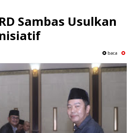
PRD Sambas Usulkan
isiatif
baca