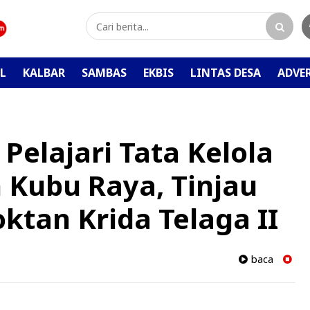
L
KALBAR
SAMBAS
EKBIS
LINTAS DESA
ADVE
elajari Tata Kelola
n Kubu Raya, Tinjau
tan Krida Telaga II
baca