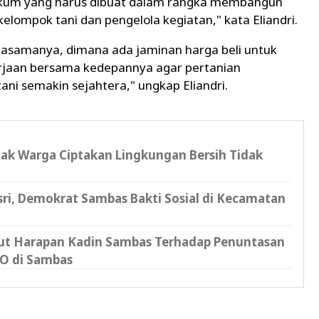
um yang harus dibuat dalam rangka membangun
lompok tani dan pengelola kegiatan," kata Eliandri.
rjasamanya, dimana ada jaminan harga beli untuk
rjaan bersama kedepannya agar pertanian
i semakin sejahtera," ungkap Eliandri.
jak Warga Ciptakan Lingkungan Bersih Tidak
sri, Demokrat Sambas Bakti Sosial di Kecamatan
kut Harapan Kadin Sambas Terhadap Penuntasan
O di Sambas