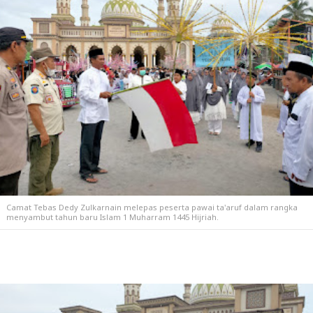
Camat Tebas Dedy Zulkarnain melepas peserta pawai ta'aruf dalam rangka
menyambut tahun baru Islam 1 Muharram 1445 Hijriah.