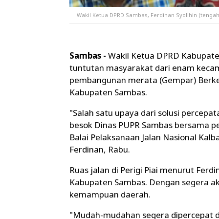
Wakil Ketua DPRD Sambas, Ferdinan Syolihin (tengah
Sambas -
Wakil Ketua DPRD Kabupaten
tuntutan masyarakat dari enam keca
pembangunan merata (Gempar) Berkem
Kabupaten Sambas.
"Salah satu upaya dari solusi percep
besok Dinas PUPR Sambas bersama per
Balai Pelaksanaan Jalan Nasional Kalbar
Ferdinan, Rabu.
Ruas jalan di Perigi Piai menurut Ferd
Kabupaten Sambas. Dengan segera ak
kemampuan daerah.
"Mudah-mudahan segera dipercepat dik