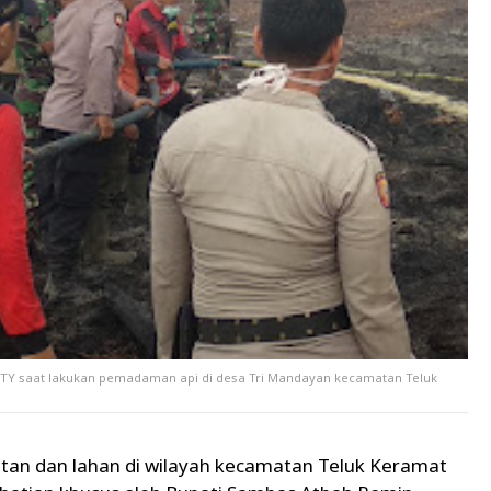
TY saat lakukan pemadaman api di desa Tri Mandayan kecamatan Teluk
an dan lahan di wilayah kecamatan Teluk Keramat