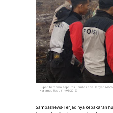
Bupati bersama Kapolres Sambas dan Danyon 645/G
Keramat, Rabu (14/08/2019)
Sambasnews-Terjadinya kebakaran hut