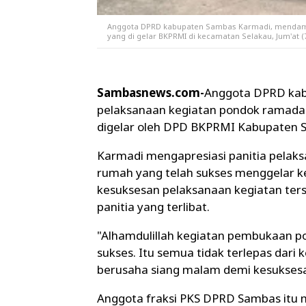
Anggota DPRD kabupaten Sambas Karmadi, mendam
yang di gelar BKPRMI di kecamatan Selakau, Jum'at (7
Sambasnews.com-
Anggota DPRD kab
pelaksanaan kegiatan pondok ramadan
digelar oleh DPD BKPRMI Kabupaten 
Karmadi mengapresiasi panitia pelaks
rumah yang telah sukses menggelar 
kesuksesan pelaksanaan kegiatan terseb
panitia yang terlibat.
"Alhamdulillah kegiatan pembukaan p
sukses. Itu semua tidak terlepas dari 
berusaha siang malam demi kesuksesan 
Anggota fraksi PKS DPRD Sambas itu 