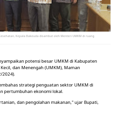
Kesehatan, Kepala Bakeuda disambut oleh Menteri UMKM di ruang
nyampaikan potensi besar UMKM di Kabupaten
, Kecil, dan Menengah (UMKM), Maman
2/2024).
embahas strategi penguatan sektor UMKM di
n pertumbuhan ekonomi lokal.
rtanian, dan pengolahan makanan," ujar Bupati,