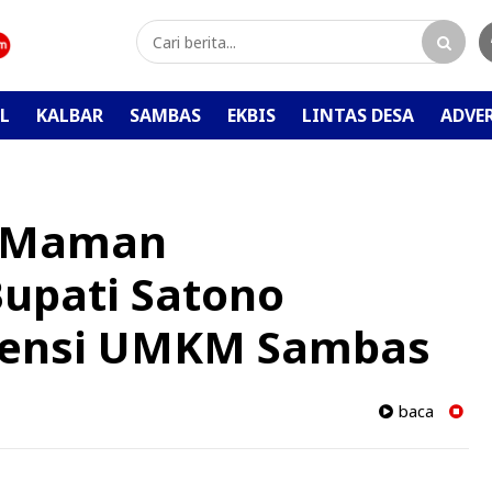
L
KALBAR
SAMBAS
EKBIS
LINTAS DESA
ADVE
i Maman
upati Satono
tensi UMKM Sambas
baca