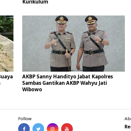
Kurikulum
 Buaya
AKBP Sanny Handityo Jabat Kapolres
m
Sambas Gantikan AKBP Wahyu Jati
Wibowo
Follow
Ab
Re