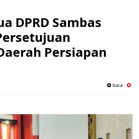
tua DPRD Sambas
Persetujuan
aerah Persiapan
baca