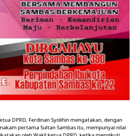
Ketua DPRD, Ferdinan Syolihin mengatakan, dengan
e makam pertama Sultan Sambas itu, mempunyai nilai
 dikatakan oleh Wakil ketua DPRD, ketika mengikuti