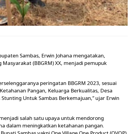
upaten Sambas, Erwin Johana mengatakan,
ng Masyarakat (BBGRM) XX, menjadi pemupuk
terselenggaranya peringatan BBGRM 2023, sesuai
Ketahanan Pangan, Keluarga Berkualitas, Desa
Stunting Untuk Sambas Berkemajuan,” ujar Erwin
, menjadi salah satu upaya untuk mendorong
ama dalam meningkatkan ketahanan pangan.
i Bupati Sambas yakni One Village One Product (OVOP).