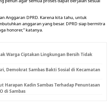
g penuh agar semua proses dapat berjalan sesuai
n Anggaran DPRD. Karena kita tahu, untuk
mbutuhkan anggaran yang besar. DPRD siap bermitra
a honorer,” katanya.
jak Warga Ciptakan Lingkungan Bersih Tidak
sri, Demokrat Sambas Bakti Sosial di Kecamatan
kut Harapan Kadin Sambas Terhadap Penuntasan
O di Sambas