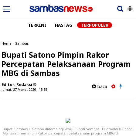
TERKINI
HASTAG
TERPOPULER
Home
»
Sambas
Bupati Satono Pimpin Rakor
Percepatan Pelaksanaan Program
MBG di Sambas
Editor:
Redaksi
baca
Jumat, 27 Maret 2026 - 15.35
Bupati Sambas H Satono didampingi Wakil Bupati Sambas H Heroaldi Djuhardi
Alwi saat memimpin Rakor percepatan pelaksanaan program MBG di