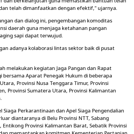
f dan berkelanjutan guna memastikan bantuan telah
dan telah dimanfaatkan dengan efektif," ujarnya.
ungan dan dialog ini, pengembangan komoditas
tensi daerah guna menjaga ketahanan pangan
daging sapi dapat terwujud.
an adanya kolaborasi lintas sektor baik di pusat
lah melakukan kegiatan Jaga Pangan dan Rapat
gi bersama Aparat Penegak Hukum di beberapa
 Utara, Provinsi Nusa Tenggara Timur, Provinsi
en, Provinsi Sumatera Utara, Provinsi Kalimantan
.
pel Siaga Perkarantinaan dan Apel Siaga Pengendalian
luar diantaranya di Belu Provinsi NTT, Sabang
 Entikong Provinsi Kalimantan Barat, Sebatik Provinsi
 dan memantapkan komitmen Kementerian Pertanian