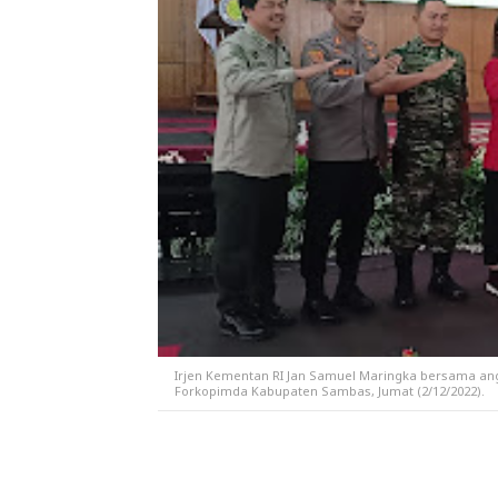
Irjen Kementan RI Jan Samuel Maringka bersama angg
Forkopimda Kabupaten Sambas, Jumat (2/12/2022).