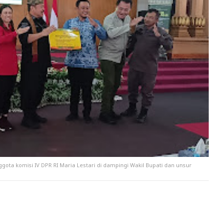
ota komisi IV DPR RI Maria Lestari di dampingi Wakil Bupati dan unsur