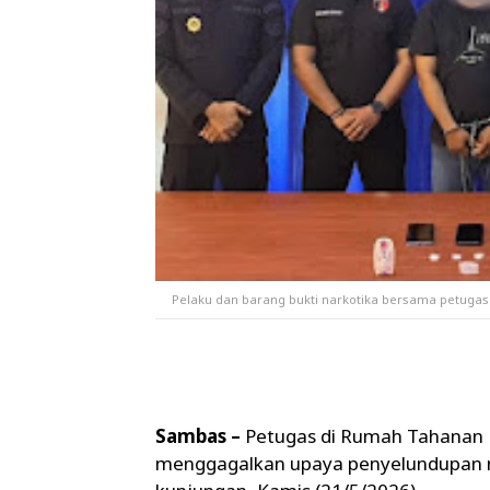
Pelaku dan barang bukti narkotika bersama petuga
Sambas –
Petugas di Rumah Tahanan N
menggagalkan upaya penyelundupan n