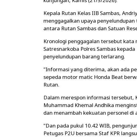
kunjungan, Kamis (21/5/2026).
Kepala Rutan Kelas IIB Sambas, Andri
menggagalkan upaya penyelundupan te
antara Rutan Sambas dan Satuan Rese
Kronologi penggagalan tersebut kata 
Satresnarkoba Polres Sambas kepada 
penyelundupan barang terlarang.
"Informasi yang diterima, akan ada p
sepeda motor matic Honda Beat berwa
Rutan.
Dalam merespon informasi tersebut, 
Muhammad Khemal Andhika menginstr
dan menambah kekuatan personel di 
"Dan pada pukul 10.42 WIB, pengunjun
Petugas P2U bersama Staf KPR langs